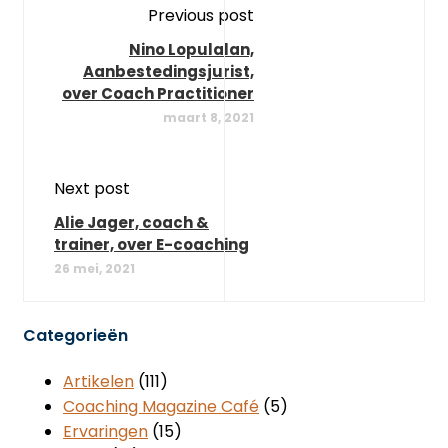
Previous post
Nino Lopulalan,
Aanbestedingsjurist,
over Coach Practitioner
maart 8, 2021
Next post
Alie Jager, coach &
trainer, over E-coaching
26 mei, 2021
Categorieën
Artikelen
(111)
Coaching Magazine Café
(5)
Ervaringen
(15)