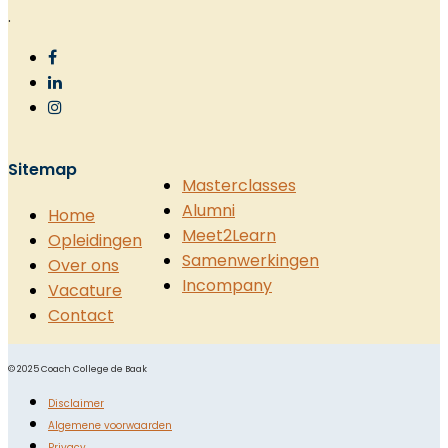
.
Sitemap
Masterclasses
Alumni
Home
Meet2Learn
Opleidingen
Samenwerkingen
Over ons
Incompany
Vacature
Contact
© 2025 Coach College de Baak
Disclaimer
Algemene voorwaarden
Privacy